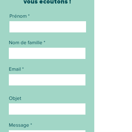
vous écoutons !
Prénom
Nom de famille
Email
Objet
Message