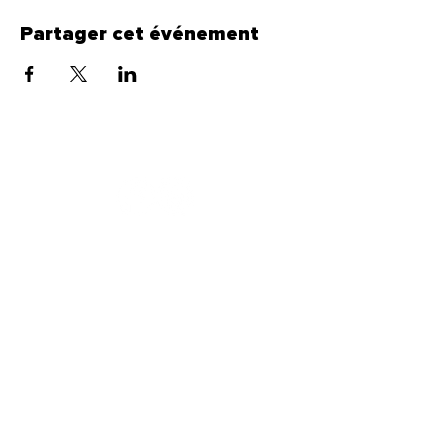
Partager cet événement
CultureS and Co
Abonne toi à notre newsletter pour tout savoir
sur ce qu’on vous prépare !
E-mail
S'abonner