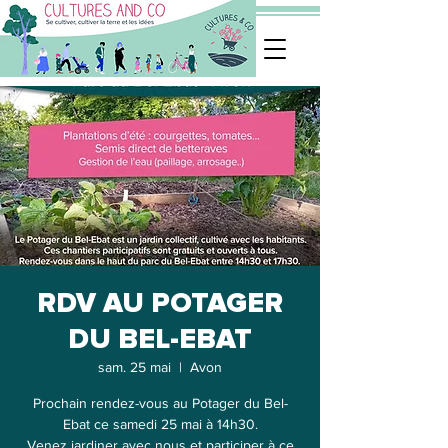
RDV AU POTAGER
DU BEL-EBAT
sam. 25 mai
  |  
Avon
Prochain rendez-vous au Potager du Bel-
Ebat ce samedi 25 mai à 14h30.
Venez jardiner avec nous et participer à ce