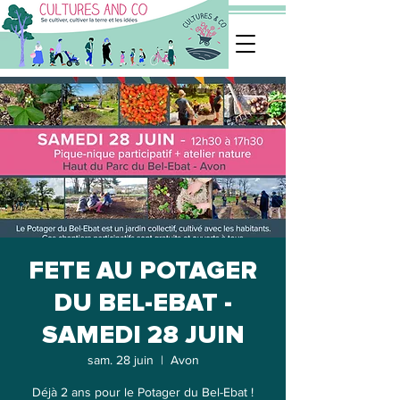
FETE AU POTAGER
DU BEL-EBAT -
SAMEDI 28 JUIN
sam. 28 juin
  |  
Avon
Déjà 2 ans pour le Potager du Bel-Ebat !