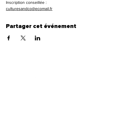
Inscription conseillée : 
culturesandco@ecomail.fr
Partager cet événement
CultureS and Co
Abonne toi à notre newsletter pour tout savoir
sur ce qu’on vous prépare !
E-mail