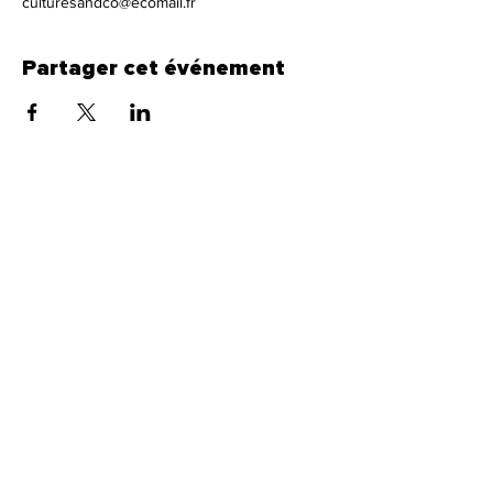
culturesandco@ecomail.fr
Partager cet événement
CultureS and Co
Abonne toi à notre newsletter pour tout savoir
sur ce qu’on vous prépare !
E-mail